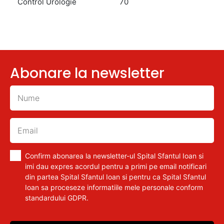
Control Urologie
70
Abonare la newsletter
Confirm abonarea la newsletter-ul Spital Sfantul Ioan si
imi dau expres acordul pentru a primi pe email notificari
din partea Spital Sfantul Ioan si pentru ca Spital Sfantul
Ioan sa proceseze informatiile mele personale conform
standardului GDPR.