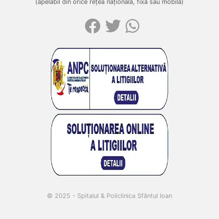
(apelabil din orice rețea națională, fixă sau mobilă)
© 2025 - Spitalul & Policlinica Sfântul Ioan