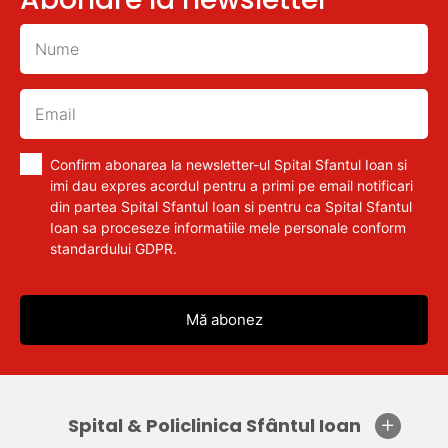
Confirm abonarea la newsletter-ul Spital Sfantul Ioan si
imi dau expres acordul pentru a primi pe email notificari
din partea Spital Sfantul Ioan si pentru ca Spital Sfantul
Ioan sa proceseze informatiile mele personale conform
standardului GDPR.
Spital & Policlinica Sfântul Ioan