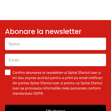
Abonare la newsletter
Confirm abonarea la newsletter-ul Spital Sfantul Ioan si
imi dau expres acordul pentru a primi pe email notificari
din partea Spital Sfantul Ioan si pentru ca Spital Sfantul
Ioan sa proceseze informatiile mele personale conform
standardului GDPR.