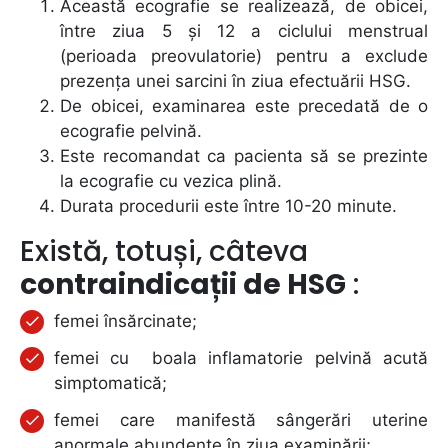
Această ecografie se realizează, de obicei,
între ziua 5 și 12 a ciclului menstrual
(perioada preovulatorie) pentru a exclude
prezența unei sarcini în ziua efectuării HSG.
De obicei, examinarea este precedată de o
ecografie pelvină.
Este recomandat ca pacienta să se prezinte
la ecografie cu vezica plină.
Durata procedurii este între 10-20 minute.
Există, totuși, câteva
contraindicații de HSG
:
femei însărcinate;
femei cu boala inflamatorie pelvină acută
simptomatică;
femei care manifestă sângerări uterine
anormale abundente în ziua examinării;