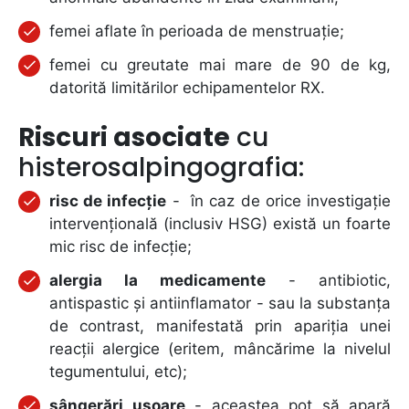
femei aflate în perioada de menstruație;
femei cu greutate mai mare de 90 de kg,
datorită limitărilor echipamentelor RX.
Riscuri asociate
cu
histerosalpingografia:
risc de infecție
- în caz de orice investigație
intervențională (inclusiv HSG) există un foarte
mic risc de infecție;
alergia la medicamente
- antibiotic,
antispastic și antiinflamator - sau la substanța
de contrast, manifestată prin apariția unei
reacții alergice (eritem, mâncărime la nivelul
tegumentului, etc);
sângerări ușoare
- aceastea pot să apară