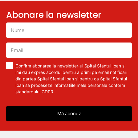
Abonare la newsletter
Confirm abonarea la newsletter-ul Spital Sfantul Ioan si
imi dau expres acordul pentru a primi pe email notificari
din partea Spital Sfantul Ioan si pentru ca Spital Sfantul
Ioan sa proceseze informatiile mele personale conform
standardului GDPR.