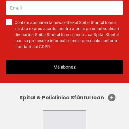
Confirm abonarea la newsletter-ul Spital Sfantul Ioan si
imi dau expres acordul pentru a primi pe email notificari
din partea Spital Sfantul Ioan si pentru ca Spital Sfantul
Ioan sa proceseze informatiile mele personale conform
standardului GDPR.
Spital & Policlinica Sfântul Ioan