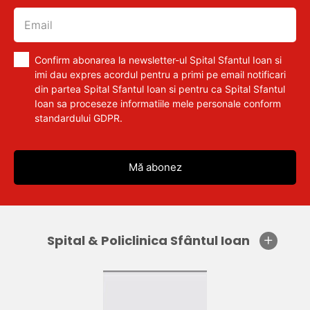
Confirm abonarea la newsletter-ul Spital Sfantul Ioan si
imi dau expres acordul pentru a primi pe email notificari
din partea Spital Sfantul Ioan si pentru ca Spital Sfantul
Ioan sa proceseze informatiile mele personale conform
standardului GDPR.
Spital & Policlinica Sfântul Ioan