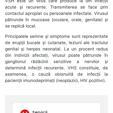
VSH este un virus care produce la om infecții
acute și recurente. Transmiterea se face prin
contactul apropiat cu persoanele infectate. Virusul
pătrunde în mucoase (oculare, orale, genitale) și
se replică local.
Principalele semne și simptome sunt reprezentate
de erupții bucale și cutanate, leziuni ale tractului
genital și herpes neonatal. La un procent redus
din indivizii afectați, virusul poate pătrunde în
ganglionul rădăcinii senzitive a nervilor și
determină infecții recurente. VHS constituie, de
asemenea, o cauză obisnuită de infecții la
pacienții imunodeprimați (neoplazici, HIV pozitivi).
Servicii