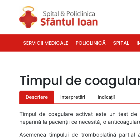
SERVICII MEDICALE
POLICLINICĂ
SPITAL
I
Timpul de coagula
Descriere
Interpretări
Indicații
Timpul de coagulare activat este un test de 
heparină la pacienţii ce necesită, o anticoagular
Asemenea timpului de tromboplatină partial ac