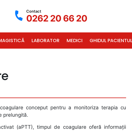
Contact
0262 20 66 20
MAGISTICĂ
LABORATOR
MEDICI
GHIDUL PACIENTUL
re
coagulare conceput pentru a monitoriza terapia cu
e prelungită.
tivat (aPTT), timpul de coagulare oferă informaţii