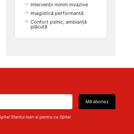
Intervenții minim invazive
Imagistică performantă
Confort psihic, ambianță
plăcută
pital Sfantul Ioan si pentru ca Spital