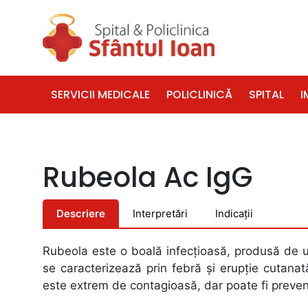
SERVICII MEDICALE
POLICLINICĂ
SPITAL
I
Rubeola Ac IgG
Descriere
Interpretări
Indicații
Rubeola este o boală infecțioasă, produsă de u
se caracterizează prin febră și erupție cutanat
este extrem de contagioasă, dar poate fi preveni