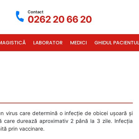
Contact
0262 20 66 20
MAGISTICĂ
LABORATOR
MEDICI
GHIDUL PACIENTUL
n virus care determină o infecție de obicei ușoară și
ă care durează aproximativ 2 până la 3 zile. Infecția
tă prin vaccinare.