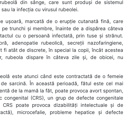
-rubeolă din sânge, care sunt produși de sistemul
sau la infecția cu virusul rubeolei.
ție ușoară, marcată de o erupție cutanată fină, care
ă pe trunchi și membre, înainte de a dispărea câteva
ntactul cu o persoană infectată, prin tuse și strănut.
ă, adenopatie rubeolică, secreții nazofaringiene,
 fi atât de discrete, în special la copii, încât acestea
or, rubeola dispare în câteva zile și, de obicei, nu
ubeolă este atunci când este contractată de o femeie
i de sarcină. În această perioadă, fătul este cel mai
lacentă de la mamă la făt, poate provoca avort spontan,
ic congenital (CRS), un grup de defecte congenitale
 CRS poate provoca dizabilități intelectuale și de
aractă), microcefalie, probleme hepatice și defecte