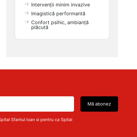
Intervenții minim invazive
Imagistică performantă
Confort psihic, ambianță
plăcută
pital Sfantul Ioan si pentru ca Spital