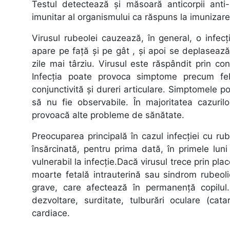
Testul detectează și măsoară anticorpii anti
imunitar al organismului ca răspuns la imunizare 
Virusul rubeolei cauzează, în general, o infec
apare pe față și pe gât , și apoi se deplaseaz
zile mai târziu. Virusul este răspândit prin co
Infecția poate provoca simptome precum febr
conjunctivită și dureri articulare. Simptomele pot
să nu fie observabile. În majoritatea cazuril
provoacă alte probleme de sănătate.
Preocuparea principală în cazul infecției cu r
însărcinată, pentru prima dată, în primele lun
vulnerabil la infecție.Dacă virusul trece prin p
moarte fetală intrauterină sau sindrom rubeol
grave, care afectează în permanență copilul.
dezvoltare, surditate, tulburări oculare (cat
cardiace.