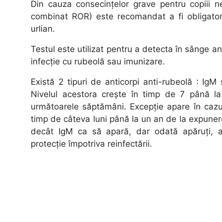
Din cauza consecințelor grave pentru copiii ne
combinat ROR) este recomandat a fi obligatoriu 
urlian.
Testul este utilizat pentru a detecta în sânge an
infecție cu rubeolă sau imunizare.
Există 2 tipuri de anticorpi anti-rubeolă : Ig
Nivelul acestora crește în timp de 7 până l
următoarele săptămâni. Excepție apare în cazul
timp de câteva luni până la un an de la expuner
decât IgM ca să apară, dar odată apăruți, a
protecție împotriva reinfectării.