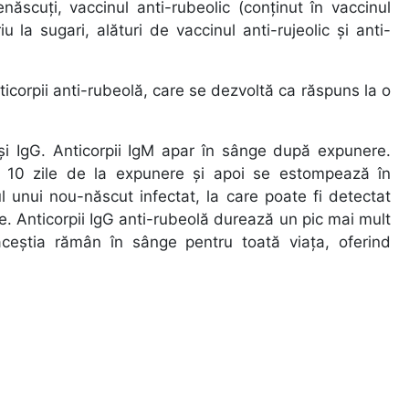
născuți, vaccinul anti-rubeolic (conținut în vaccinul
la sugari, alături de vaccinul anti-rujeolic și anti-
ticorpii anti-rubeolă, care se dezvoltă ca răspuns la o
M și IgG. Anticorpii IgM apar în sânge după expunere.
a 10 zile de la expunere și apoi se estompează în
 unui nou-născut infectat, la care poate fi detectat
e. Anticorpii IgG anti-rubeolă durează un pic mai mult
ceștia rămân în sânge pentru toată viața, oferind