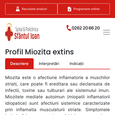
Rezultate analize
Programare online
0262 20 66 20
Profil Miozita extins
Descriere
Interpretări
Indicații
Miozita este o afectiune inflamatorie a muschilor
striati, care poate fi ereditara sau declansata de
infectii, toxine sau tulburari ale sistemului imun.
Miozitele mediate autoimun (miopatii inflamatorii
idiopatice) sunt afectiuni sistemice caracterizate
prin inflamatia musculaturii striate. Simptomele