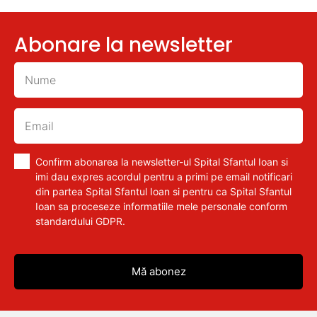
Abonare la newsletter
Confirm abonarea la newsletter-ul Spital Sfantul Ioan si
imi dau expres acordul pentru a primi pe email notificari
din partea Spital Sfantul Ioan si pentru ca Spital Sfantul
Ioan sa proceseze informatiile mele personale conform
standardului GDPR.