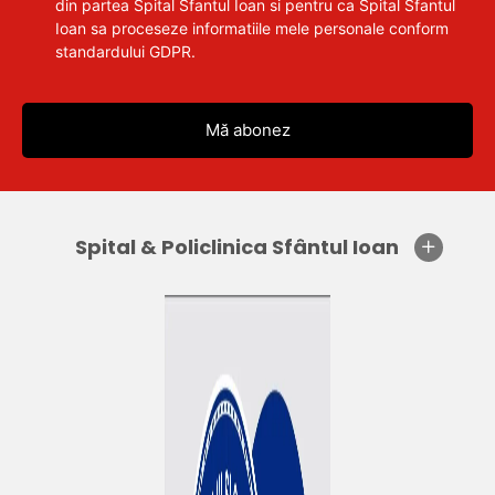
din partea Spital Sfantul Ioan si pentru ca Spital Sfantul
Ioan sa proceseze informatiile mele personale conform
standardului GDPR.
Spital & Policlinica Sfântul Ioan