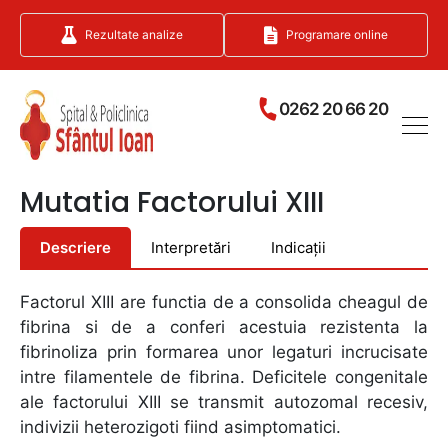
Rezultate analize
Programare online
0262 20 66 20
Mutatia Factorului XIII
Descriere
Interpretări
Indicații
Factorul XIII are functia de a consolida cheagul de
fibrina si de a conferi acestuia rezistenta la
fibrinoliza prin formarea unor legaturi incrucisate
intre filamentele de fibrina. Deficitele congenitale
ale factorului XIII se transmit autozomal recesiv,
indivizii heterozigoti fiind asimptomatici.