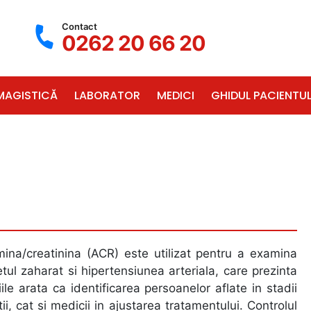
Contact
0262 20 66 20
MAGISTICĂ
LABORATOR
MEDICI
GHIDUL PACIENTUL
mina/creatinina (ACR) este utilizat pentru a examina
tul zaharat si hipertensiunea arteriala, care prezinta
ile arata ca identificarea persoanelor aflate in stadii
tii, cat si medicii in ajustarea tratamentului. Controlul