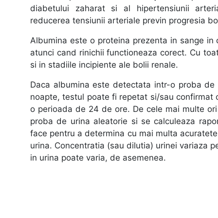
diabetului zaharat si al hipertensiunii arter
reducerea tensiunii arteriale previn progresia bol
Albumina este o proteina prezenta in sange in c
atunci cand rinichii functioneaza corect. Cu toa
si in stadiile incipiente ale bolii renale.
Daca albumina este detectata intr-o proba de 
noapte, testul poate fi repetat si/sau confirmat 
o perioada de 24 de ore. De cele mai multe ori 
proba de urina aleatorie si se calculeaza rapo
face pentru a determina cu mai multa acuratete 
urina. Concentratia (sau dilutia) urinei variaza p
in urina poate varia, de asemenea.