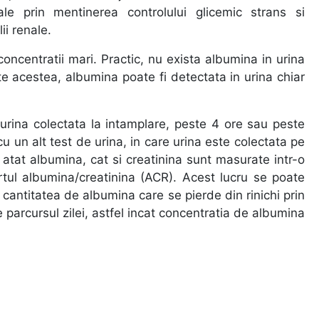
iale prin mentinerea controlului glicemic strans si
ii renale.
oncentratii mari. Practic, nu exista albumina in urina
te acestea, albumina poate fi detectata in urina chiar
urina colectata la intamplare, peste 4 ore sau peste
cu un alt test de urina, in care urina este colectata pe
atat albumina, cat si creatinina sunt masurate intr-o
rtul albumina/creatinina (ACR). Acest lucru se poate
cantitatea de albumina care se pierde din rinichi prin
e parcursul zilei, astfel incat concentratia de albumina