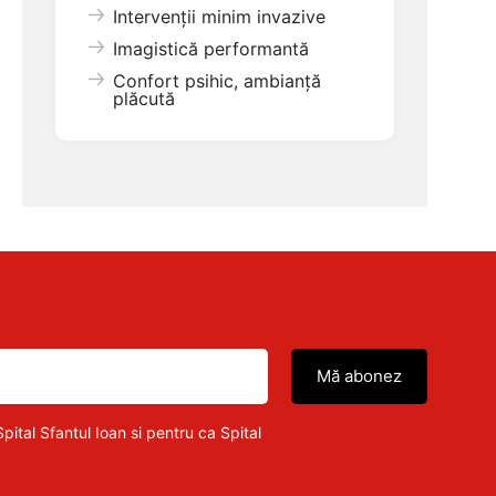
Intervenții minim invazive
Imagistică performantă
Confort psihic, ambianță
plăcută
pital Sfantul Ioan si pentru ca Spital