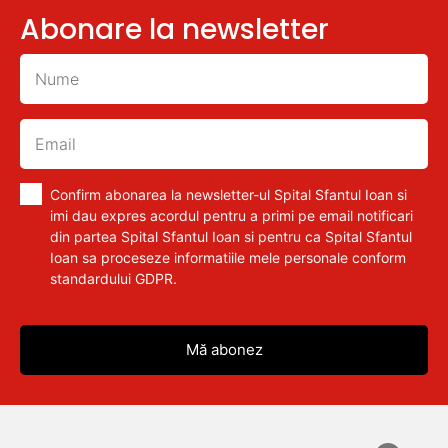
Abonare la newsletter
Confirm abonarea la newsletter-ul Spital Sfantul Ioan si
imi dau expres acordul pentru a primi pe email notificari
din partea Spital Sfantul Ioan si pentru ca Spital Sfantul
Ioan sa proceseze informatiile mele personale conform
standardului GDPR.