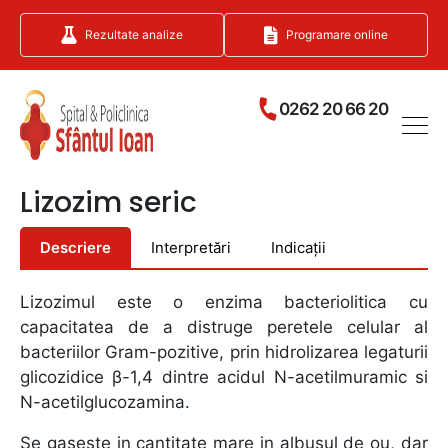
Rezultate analize
Programare online
0262 20 66 20
Lizozim seric
Descriere
Interpretări
Indicații
Lizozimul este o enzima bacteriolitica cu
capacitatea de a distruge peretele celular al
bacteriilor Gram-pozitive, prin hidrolizarea legaturii
glicozidice β-1,4 dintre acidul N-acetilmuramic si
N-acetilglucozamina.
Se gaseste in cantitate mare in albusul de ou, dar