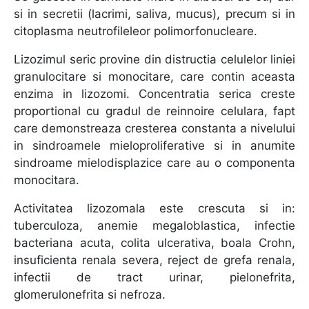
si in secretii (lacrimi, saliva, mucus), precum si in
citoplasma neutrofileleor polimorfonucleare.
Lizozimul seric provine din distructia celulelor liniei
granulocitare si monocitare, care contin aceasta
enzima in lizozomi. Concentratia serica creste
proportional cu gradul de reinnoire celulara, fapt
care demonstreaza cresterea constanta a nivelului
in sindroamele mieloproliferative si in anumite
sindroame mielodisplazice care au o componenta
monocitara.
Activitatea lizozomala este crescuta si in:
tuberculoza, anemie megaloblastica, infectie
bacteriana acuta, colita ulcerativa, boala Crohn,
insuficienta renala severa, reject de grefa renala,
infectii de tract urinar, pielonefrita,
glomerulonefrita si nefroza.