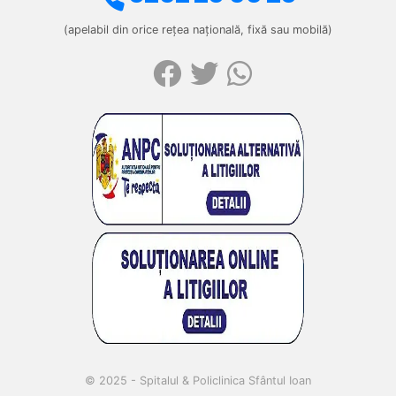
(apelabil din orice rețea națională, fixă sau mobilă)
© 2025 - Spitalul & Policlinica Sfântul Ioan