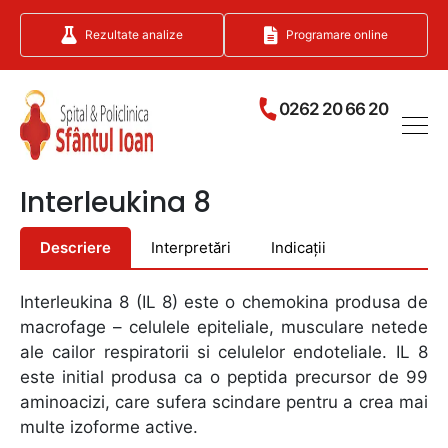
Rezultate analize
Programare online
0262 20 66 20
Interleukina 8
Descriere
Interpretări
Indicații
Interleukina 8 (IL 8) este o chemokina produsa de
macrofage – celulele epiteliale, musculare netede
ale cailor respiratorii si celulelor endoteliale. IL 8
este initial produsa ca o peptida precursor de 99
aminoacizi, care sufera scindare pentru a crea mai
multe izoforme active.