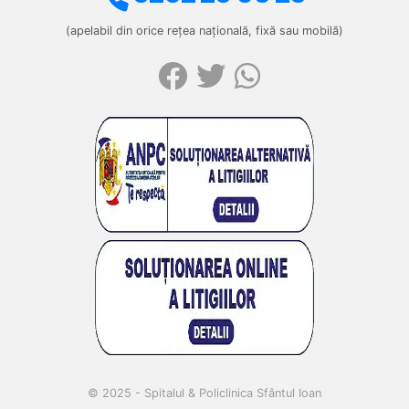
(apelabil din orice rețea națională, fixă sau mobilă)
© 2025 - Spitalul & Policlinica Sfântul Ioan