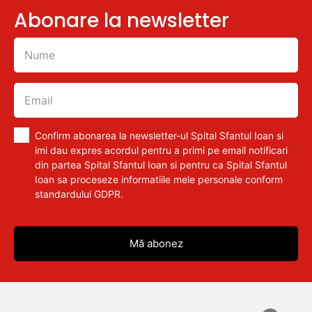
Abonare la newsletter
Confirm abonarea la newsletter-ul Spital Sfantul Ioan si
imi dau expres acordul pentru a primi pe email notificari
din partea Spital Sfantul Ioan si pentru ca Spital Sfantul
Ioan sa proceseze informatiile mele personale conform
standardului GDPR.