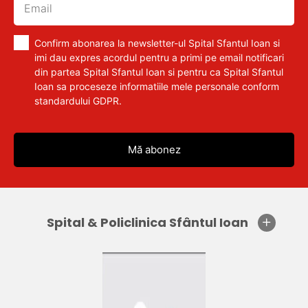
Confirm abonarea la newsletter-ul Spital Sfantul Ioan si
imi dau expres acordul pentru a primi pe email notificari
din partea Spital Sfantul Ioan si pentru ca Spital Sfantul
Ioan sa proceseze informatiile mele personale conform
standardului GDPR.
Spital & Policlinica Sfântul Ioan