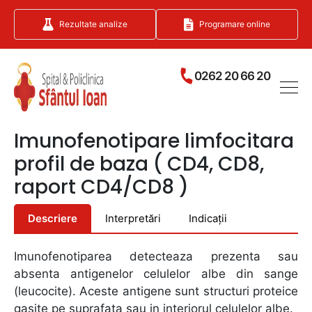
Rezultate analize
Programare online
0262 20 66 20
Imunofenotipare limfocitara
profil de baza ( CD4, CD8,
raport CD4/CD8 )
Descriere
Interpretări
Indicații
Imunofenotiparea detecteaza prezenta sau
absenta antigenelor celulelor albe din sange
(leucocite). Aceste antigene sunt structuri proteice
gasite pe suprafata sau in interiorul celulelor albe.