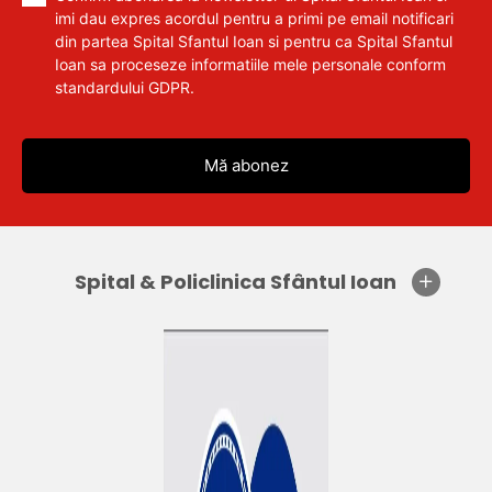
imi dau expres acordul pentru a primi pe email notificari
din partea Spital Sfantul Ioan si pentru ca Spital Sfantul
Ioan sa proceseze informatiile mele personale conform
standardului GDPR.
Spital & Policlinica Sfântul Ioan