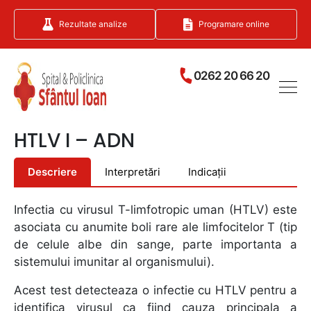
Rezultate analize
Programare online
0262 20 66 20
HTLV I – ADN
Descriere
Interpretări
Indicații
Infectia cu virusul T-limfotropic uman (HTLV) este
asociata cu anumite boli rare ale limfocitelor T (tip
de celule albe din sange, parte importanta a
sistemului imunitar al organismului).
Acest test detecteaza o infectie cu HTLV pentru a
identifica virusul ca fiind cauza principala a