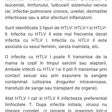
leucemiei, limfomului, tulburarii sistemului nervos
rar, infectiei pulmonare cronice, uveitei, dermatitei
infectioase sau a altor afectiuni inflamatorii.
Sunt identificate 2 tipuri de HTLV: HTLV-I si HTLV-
II. Infectia cu HTLV II este mai frecventa decat
infectia cu HTLV I. Infectia cu HTLV II este
asociata cu sexul feminin, varsta inaintata, etc.
O infectie cu HTLV I poate fi transmisa de la
mama la copil in timpul sarcinii sau alaptarii.
Ambele infectii cu HTLV I si II pot fi transmise prin
contact sexual sau prin expunere la sangele
contaminat (utiizarea drogurilor intravenoase,
transfuzii de sange sau transplant de organe).
Atat HTLV I cat si HTLV II infecteaza preferential
limfocitele T. Dupa infectia initiala, virusul nu
dispare complet, ci ramane in organism intr-o