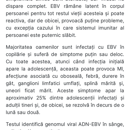
dispare complet. EBV rămâne latent în corpul
persoanei pentru tot restul vieții acesteia și poate
reactiva, dar de obicei, provoacă puține probleme,
cu excepția cazului în care sistemul imunitar al
persoanei este puternic slăbit.
Majoritatea oamenilor sunt infectați cu EBV în
copilărie și suferă de simptome puțin sau deloc.
Cu toate acestea, atunci când infecția inițială
apare la adolescență, aceasta poate provoca MI,
afecțiune asociată cu oboseală, febră, durere în
gât, ganglioni limfatici umflați, splină mărită și,
uneori ficat mărit. Aceste simptome apar la
aproximativ 25% dintre adolescenții infectați și
adulții tineri și, de obicei, se rezolvă în decurs de o
lună sau două.
Testul identifică genomul viral ADN-EBV în sânge,