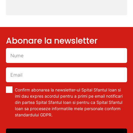
Abonare la newsletter
Confirm abonarea la newsletter-ul Spital Sfantul Ioan si
imi dau expres acordul pentru a primi pe email notificari
din partea Spital Sfantul Ioan si pentru ca Spital Sfantul
Ioan sa proceseze informatiile mele personale conform
standardului GDPR.