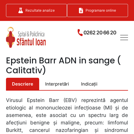
Rezultate analize
Programare online
0262 20 66 20
Epstein Barr ADN in sange (
Calitativ)
Descriere
Interpretări
Indicații
Virusul Epstein Barr (EBV) reprezintă agentul
etiologic al mononucleozei infecțioase (MI) și de
asemenea, este asociat cu un spectru larg de
afecțiuni benigne și maligne, precum: limfomul
Burkitt, cancerul nazofaringian și sindromul