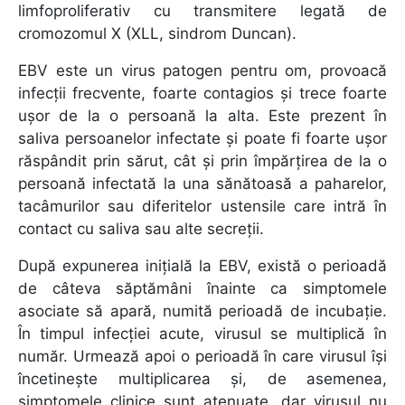
limfoproliferativ cu transmitere legată de
cromozomul X (XLL, sindrom Duncan).
EBV este un virus patogen pentru om, provoacă
infecții frecvente, foarte contagios și trece foarte
ușor de la o persoană la alta. Este prezent în
saliva persoanelor infectate și poate fi foarte ușor
răspândit prin sărut, cât și prin împărțirea de la o
persoană infectată la una sănătoasă a paharelor,
tacâmurilor sau diferitelor ustensile care intră în
contact cu saliva sau alte secreții.
După expunerea inițială la EBV, există o perioadă
de câteva săptămâni înainte ca simptomele
asociate să apară, numită perioadă de incubație.
În timpul infecției acute, virusul se multiplică în
număr. Urmează apoi o perioadă în care virusul își
încetinește multiplicarea și, de asemenea,
simptomele clinice sunt atenuate, dar virusul nu