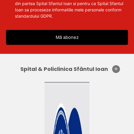
din partea Spital Sfantul Ioan si pentru ca Spital Sfantul
Ioan sa proceseze informatiile mele personale conform
standardului GDPR.
Spital & Policlinica Sfântul Ioan