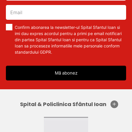
Confirm abonarea la newsletter-ul Spital Sfantul Ioan si
imi dau expres acordul pentru a primi pe email notificari
din partea Spital Sfantul Ioan si pentru ca Spital Sfantul
Ioan sa proceseze informatiile mele personale conform
standardului GDPR.
Spital & Policlinica Sfântul Ioan