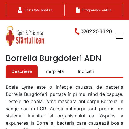
Rezultate analize
Programare online
0262 20 66 20
Borrelia Burgdoferi ADN
Descriere
Interpretări
Indicații
Boala Lyme este o infecție cauzată de bacteria
Borrelia Burgdoferi, purtată în primul rând de căpușe.
Testele de boală Lyme măsoară anticorpii Borrelia în
sânge sau în LCR. Acești anticorpi sunt produși de
sistemul imunitar al organismului ca răspuns la
expunerea la Borrelia, bacteria care cauzează boala