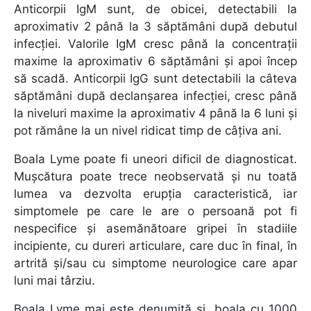
Anticorpii IgM sunt, de obicei, detectabili la
aproximativ 2 până la 3 săptămâni după debutul
infecției. Valorile IgM cresc până la concentrații
maxime la aproximativ 6 săptămâni și apoi încep
să scadă. Anticorpii IgG sunt detectabili la câteva
săptămâni după declanșarea infecției, cresc până
la niveluri maxime la aproximativ 4 până la 6 luni și
pot rămâne la un nivel ridicat timp de câțiva ani.
Boala Lyme poate fi uneori dificil de diagnosticat.
Mușcătura poate trece neobservată și nu toată
lumea va dezvolta erupția caracteristică, iar
simptomele pe care le are o persoană pot fi
nespecifice și asemănătoare gripei în stadiile
incipiente, cu dureri articulare, care duc în final, în
artrită și/sau cu simptome neurologice care apar
luni mai târziu.
Boala Lyme mai este denumită și „boala cu 1000