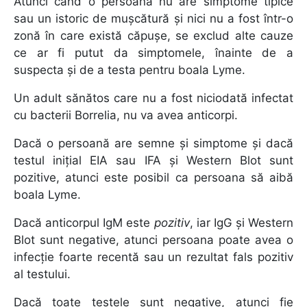
Atunci când o persoană nu are simptome tipice
sau un istoric de mușcătură și nici nu a fost într-o
zonă în care există căpușe, se exclud alte cauze
ce ar fi putut da simptomele, înainte de a
suspecta și de a testa pentru boala Lyme.
Un adult sănătos care nu a fost niciodată infectat
cu bacterii Borrelia, nu va avea anticorpi.
Dacă o persoană are semne și simptome și dacă
testul inițial EIA sau IFA și Western Blot sunt
pozitive, atunci este posibil ca persoana să aibă
boala Lyme.
Dacă anticorpul IgM este
pozitiv
, iar IgG și Western
Blot sunt negative, atunci persoana poate avea o
infecție foarte recentă sau un rezultat fals pozitiv
al testului.
Dacă toate testele sunt negative, atunci fie