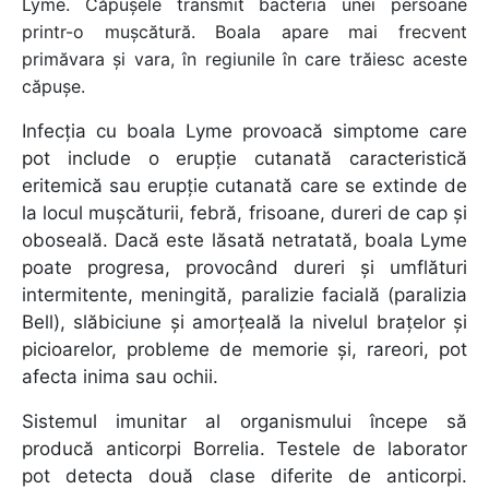
Lyme. Căpușele transmit bacteria unei persoane
printr-o mușcătură. Boala apare mai frecvent
primăvara și vara, în regiunile în care trăiesc aceste
căpușe.
Infecția cu boala Lyme provoacă simptome care
pot include o erupție cutanată caracteristică
eritemică sau erupție cutanată care se extinde de
la locul mușcăturii, febră, frisoane, dureri de cap și
oboseală. Dacă este lăsată netratată, boala Lyme
poate progresa, provocând dureri și umflături
intermitente, meningită, paralizie facială (paralizia
Bell), slăbiciune și amorțeală la nivelul brațelor și
picioarelor, probleme de memorie și, rareori, pot
afecta inima sau ochii.
Sistemul imunitar al organismului începe să
producă anticorpi Borrelia. Testele de laborator
pot detecta două clase diferite de anticorpi.