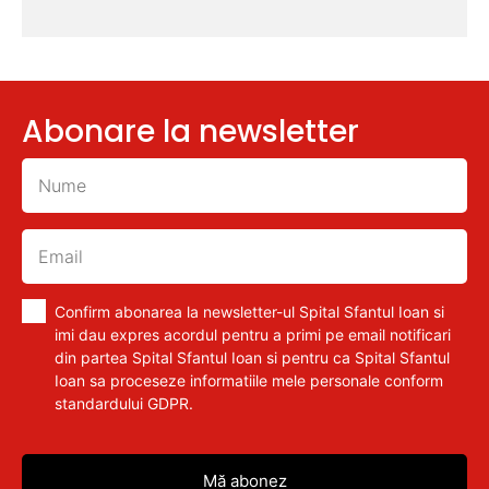
Abonare la newsletter
Confirm abonarea la newsletter-ul Spital Sfantul Ioan si
imi dau expres acordul pentru a primi pe email notificari
din partea Spital Sfantul Ioan si pentru ca Spital Sfantul
Ioan sa proceseze informatiile mele personale conform
standardului GDPR.