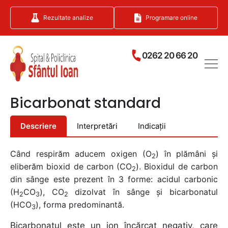
Rezultate analize
Programare online
0262 20 66 20
Bicarbonat standard
Descriere
Interpretări
Indicații
Când respirăm aducem oxigen (O
) în plămâni și
2
eliberăm bioxid de carbon (CO
). Bioxidul de carbon
2
din sânge este prezent în 3 forme: acidul carbonic
(H
CO
), CO
dizolvat în sânge și bicarbonatul
2
3
2
(HCO
), forma predominantă.
3
Bicarbonatul este un ion încărcat negativ, care