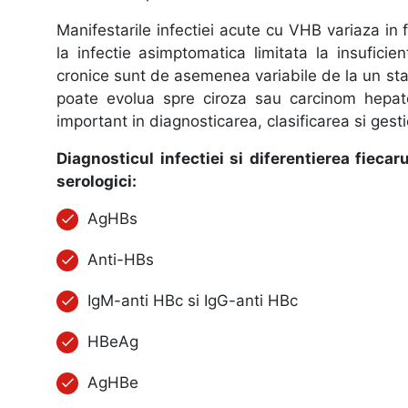
Manifestarile infectiei acute cu VHB variaza in 
la infectie asimptomatica limitata la insuficie
cronice sunt de asemenea variabile de la un stat
poate evolua spre ciroza sau carcinom hepatoc
important in diagnosticarea, clasificarea si gesti
Diagnosticul infectiei si diferentierea fieca
serologici:
AgHBs
Anti-HBs
IgM-anti HBc si IgG-anti HBc
HBeAg
AgHBe