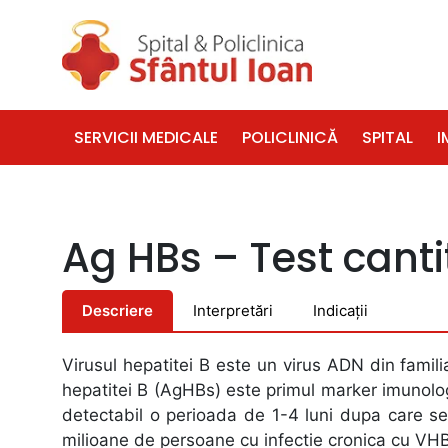
SERVICII MEDICALE
POLICLINICĂ
SPITAL
I
Ag HBs – Test canti
Descriere
Interpretări
Indicații
Virusul hepatitei B este un virus ADN din famil
hepatitei B (AgHBs) este primul marker imunolo
detectabil o perioada de 1-4 luni dupa care s
milioane de persoane cu infectie cronica cu VH