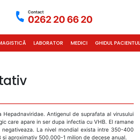
Contact
0262 20 66 20
MAGISTICĂ
LABORATOR
MEDICI
GHIDUL PACIENTUL
tativ
ia Hepadnaviridae. Antigenul de suprafata al virusului
gic care apare in ser dupa infectia cu VHB. El ramane
e negativeaza. La nivel mondial exista intre 350-400
B si aproximativ 500.000-1 milion de decese anual.