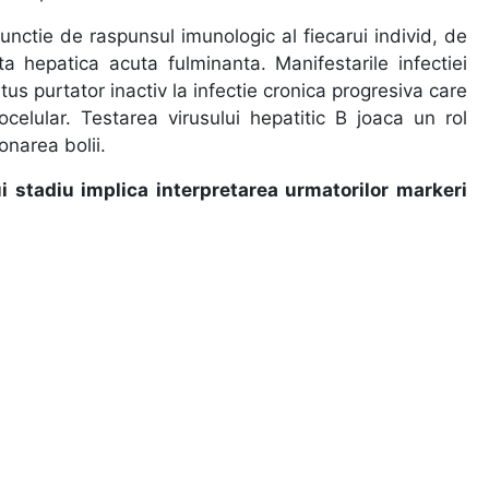
functie de raspunsul imunologic al fiecarui individ, de
nta hepatica acuta fulminanta. Manifestarile infectiei
us purtator inactiv la infectie cronica progresiva care
elular. Testarea virusului hepatitic B joaca un rol
onarea bolii.
rui stadiu implica interpretarea urmatorilor markeri