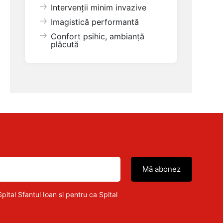
Intervenții minim invazive
Imagistică performantă
Confort psihic, ambianță
plăcută
pital Sfantul Ioan si pentru ca Spital