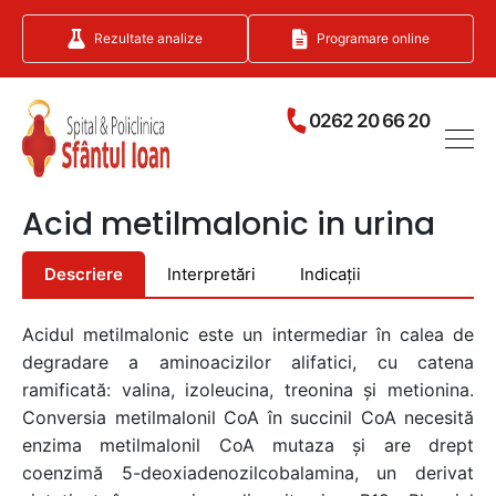
Rezultate analize
Programare online
0262 20 66 20
Acid metilmalonic in urina
Descriere
Interpretări
Indicații
Acidul metilmalonic este un intermediar în calea de
degradare a aminoacizilor alifatici, cu catena
ramificată: valina, izoleucina, treonina și metionina.
Conversia metilmalonil CoA în succinil CoA necesită
enzima metilmalonil CoA mutaza și are drept
coenzimă 5-deoxiadenozilcobalamina, un derivat