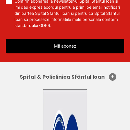
Confirm abonarea la newsletter-ul Spital Sfantul Ioan si
imi dau expres acordul pentru a primi pe email notificari
din partea Spital Sfantul Ioan si pentru ca Spital Sfantul
Ioan sa proceseze informatiile mele personale conform
standardului GDPR.
Spital & Policlinica Sfântul Ioan