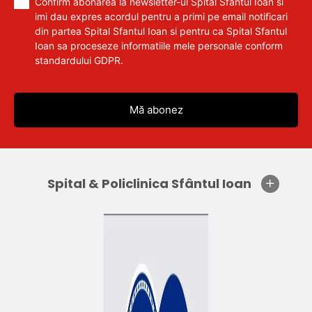
Confirm abonarea la newsletter-ul Spital Sfantul Ioan si
imi dau expres acordul pentru a primi pe email notificari
din partea Spital Sfantul Ioan si pentru ca Spital Sfantul
Ioan sa proceseze informatiile mele personale conform
standardului GDPR.
Spital & Policlinica Sfântul Ioan